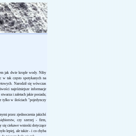
asem jak dwie krople wody. Niby
sc w tak często spotykanych na
rnetowych. Narodził się wówczas
wości najróżniejsze informacje
twarza i zaletach jakie posiada;
e tylko w ilościach "pojedynczy
nymi przez zjednoczenia jakichś
iębiorstw, czy szerzej - firm,
ały się ciekawe wnioski dotyczące
ło lepiej, ale także - i co chyba