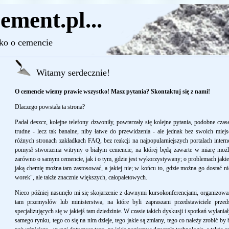
ement.pl...
o o cemencie
Witamy serdecznie!
O cemencie wiemy prawie wszystko! Masz pytania?
Skontaktuj się z nami!
Dlaczego powstała ta strona?
Padał deszcz, kolejne telefony dzwoniły, powtarzały się kolejne pytania, podobne cz
trudne - lecz tak banalne, niby łatwe do przewidzenia - ale jednak bez swoich miej
różnych stronach zakładkach FAQ, bez reakcji na najpopularniejszych portalach inte
pomysł stworzenia witryny o białym cemencie, na której będą zawarte w miarę możli
zarówno o samym cemencie, jak i o tym, gdzie jest wykorzystywany; o problemach jakie s
jaką chemię można tam zastosować, a jakiej nie; w końcu to, gdzie można go dostać ni
worek", ale także znacznie większych, całopaletowych.
Nieco później nasunęło mi się skojarzenie z dawnymi kursokonferencjami, organizowa
tam przemysłów lub ministerstwa, na które byli zapraszani przedstawiciele przeds
specjalizujących się w jakiejś tam dziedzinie. W czasie takich dyskusji i spotkań wyłani
samego rynku, tego co się na nim dzieje, tego jakie są zmiany, tego co należy zrobić by by