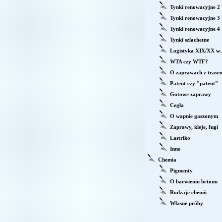
Tynki renowacyjne 2
Tynki renowacyjne 3
Tynki renowacyjne 4
Tynki szlachetne
Logistyka XIX/XX w.
WTA czy WTF?
O zaprawach z trase
Patent czy "patent"
Gotowe zaprawy
Cegła
O wapnie gaszonym
Zaprawy, kleje, fugi
Lastriko
Inne
Chemia
Pigmenty
O barwieniu betonu
Rodzaje chemii
Własne próby