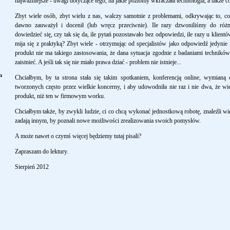
najważniejsze - uwagi dotyczące tego, na jakie poziomy wkraczała technologia, a także co 
Zbyt wiele osób, zbyt wielu z nas, walczy samotnie z problemami, odkrywając to, co
dawno zauważył i docenił (lub wręcz przeciwnie). Ile razy dzwoniliśmy do róż
dowiedzieć się, czy tak się da, ile pytań pozostawało bez odpowiedzi, ile razy u klient
mija się z praktyką? Zbyt wiele - otrzymując od specjalistów jako odpowiedź jedyni
produkt nie ma takiego zastosowania, że dana sytuacja zgodnie z badaniami technikó
zaistnieć. A jeśli tak się nie miało prawa dziać - problem nie istnieje...
m
Chciałbym, by ta strona stała się takim spotkaniem, konferencją online, wymianą
tworzonych często przez wielkie koncerny, i aby udowodniła nie raz i nie dwa, że w
produkt, niż ten w firmowym worku.
Chciałbym także, by zwykli ludzie, ci co chcą wykonać jednostkową robotę, znaleźli wi
zadają innym, by poznali nowe możliwości zrealizowania swoich pomysłów.
A może nawet o czymś więcej będziemy tutaj pisali?
Zapraszam do lektury.
Sierpień 2012