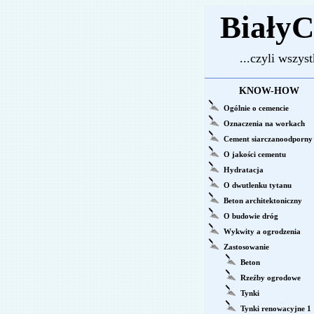
BiałyC
...czyli wszystk
KNOW-HOW
Ogólnie o cemencie
Oznaczenia na workach
Cement siarczanoodporny
O jakości cementu
Hydratacja
O dwutlenku tytanu
Beton architektoniczny
O budowie dróg
Wykwity a ogrodzenia
Zastosowanie
Beton
Rzeźby ogrodowe
Tynki
Tynki renowacyjne 1