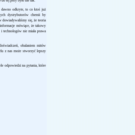
do tej pory było nie tak.
 dawno odkryte, to co ktoś już
nych dystrybutorów chemii by
ów dowiadywaliśmy się, że teoria
e informacje mówiące, że takowy
w i technologów nie miała prawa
 doświadczeń, obalaniem mitów
ielu z nas może stworzyć lepszy
ele odpowiedzi na pytania, które